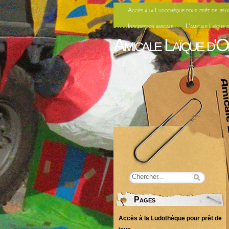
Accès à la Ludothèque pour prêt de jeux
Inscription amicale
L’amicale Laïque 
Amicale Laïque d'O
Pages
Accès à la Ludothèque pour prêt de