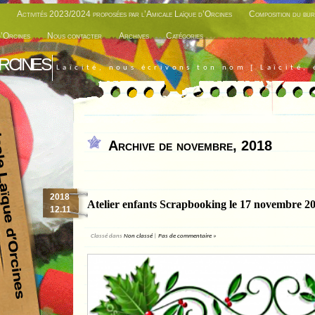
Activités 2023/2024 proposées par l’Amicale Laïque d’Orcines
Composition du bur
d’Orcines
Nous contacter
Archives
Catégories
rcines
Laïcité, nous écrivons ton nom [ Laïcité, 
Archive de novembre, 2018
2018
Atelier enfants Scrapbooking le 17 novembre 2
12.11
Classé dans
Non classé
|
Pas de commentaire »