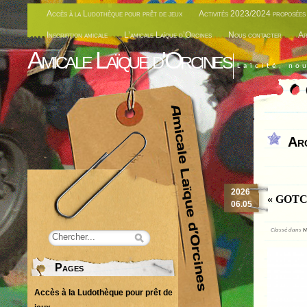
Accès à la Ludothèque pour prêt de jeux
Activités 2023/2024 proposées 
Inscription amicale
L’amicale Laïque d’Orcines
Nous contacter
Ar
Amicale Laïque d'Orcines
Laïcité, no
Arc
2026
« GOTCH
06.05
Classé dans
N
Pages
Accès à la Ludothèque pour prêt de