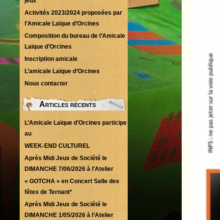
jeux
Activités 2023/2024 proposées par
l’Amicale Laïque d’Orcines
Composition du bureau de l’Amicale
Laïque d’Orcines
Inscription amicale
L’amicale Laïque d’Orcines
Nous contacter
Articles récents
L’Amicale Laïque d’Orcines participe
au
WEEK-END CULTUREL
Après Midi Jeux de Société le
DIMANCHE 7/06/2026 à l’Atelier
« GOTCHA » en Concert Salle des
fêtes de Ternant*
Après Midi Jeux de Société le
DIMANCHE 1/05/2026 à l’Atelier