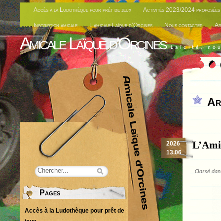
Accès à la Ludothèque pour prêt de jeux
Activités 2023/2024 proposées 
Inscription amicale
L’amicale Laïque d’Orcines
Nous contacter
Ar
Amicale Laïque d'Orcines
Laïcité, no
Ar
L’Amic
2026
13.06
Classé da
Pages
Accès à la Ludothèque pour prêt de