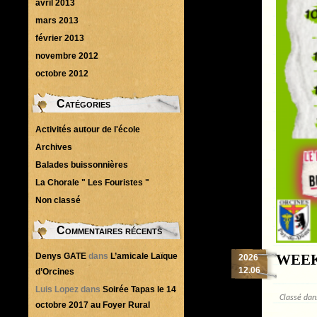
avril 2013
mars 2013
février 2013
novembre 2012
octobre 2012
Catégories
Activités autour de l'école
Archives
Balades buissonnières
La Chorale " Les Fouristes "
Non classé
Commentaires récents
WEEK
Denys GATE
dans
L’amicale Laïque
2026
12.06
d’Orcines
Luis Lopez
dans
Soirée Tapas le 14
Classé da
octobre 2017 au Foyer Rural