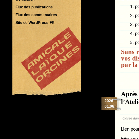
po
Flux des publications
Flux des commentaires
po
Site de WordPress-FR
po
p
p
Sans r
vos di
par la 
Après
l’Ateli
2026
01.06
Classé da
Lien pou