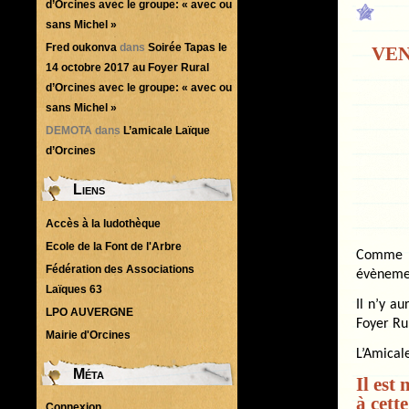
d’Orcines avec le groupe: « avec ou
sans Michel »
Fred oukonva
dans
Soirée Tapas le
VEN
14 octobre 2017 au Foyer Rural
d’Orcines avec le groupe: « avec ou
sans Michel »
DEMOTA
dans
L’amicale Laïque
d’Orcines
Liens
Accès à la ludothèque
Ecole de la Font de l'Arbre
Comme l
Fédération des Associations
évèneme
Laïques 63
Il n’y a
LPO AUVERGNE
Foyer Rur
Mairie d'Orcines
L’Amicale
Méta
Il est
à cett
Connexion