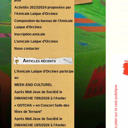
jeux
Activités 2023/2024 proposées par
l’Amicale Laïque d’Orcines
Composition du bureau de l’Amicale
Laïque d’Orcines
Inscription amicale
L’amicale Laïque d’Orcines
Nous contacter
Articles récents
L’Amicale Laïque d’Orcines participe
au
WEEK-END CULTUREL
Après Midi Jeux de Société le
DIMANCHE 7/06/2026 à l’Atelier
« GOTCHA » en Concert Salle des
fêtes de Ternant*
Après Midi Jeux de Société le
DIMANCHE 1/05/2026 à l’Atelier