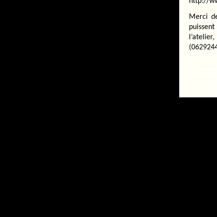
http://w
Merci de
puissent
l’atelie
(0629244