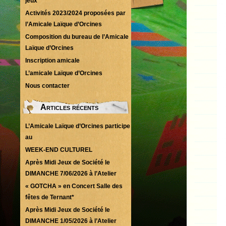
jeux
Activités 2023/2024 proposées par
l’Amicale Laïque d’Orcines
Composition du bureau de l’Amicale
Laïque d’Orcines
Inscription amicale
L’amicale Laïque d’Orcines
Nous contacter
Articles récents
L’Amicale Laïque d’Orcines participe
au
WEEK-END CULTUREL
Après Midi Jeux de Société le
DIMANCHE 7/06/2026 à l’Atelier
« GOTCHA » en Concert Salle des
fêtes de Ternant*
Après Midi Jeux de Société le
DIMANCHE 1/05/2026 à l’Atelier