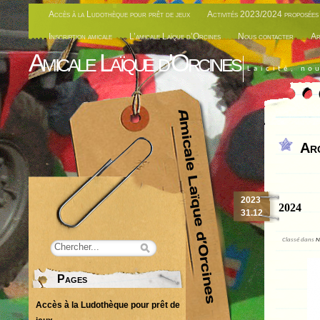
Accès à la Ludothèque pour prêt de jeux
Activités 2023/2024 proposées 
Inscription amicale
L’amicale Laïque d’Orcines
Nous contacter
Ar
Amicale Laïque d'Orcines
Laïcité, no
Arc
2023
2024
31.12
Classé dans
N
Pages
Accès à la Ludothèque pour prêt de