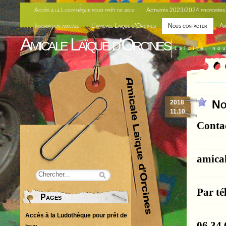
Accès à la Ludothèque pour prêt de jeux
Activités 2023/2024 proposées 
Inscription amicale
L’amicale Laïque d’Orcines
Nous contacter
Ar
Amicale Laïque d'Orcines
Laïcité, no
No
2018
11.10
Contac
amica
Par té
Pages
Accès à la Ludothèque pour prêt de
06 34 