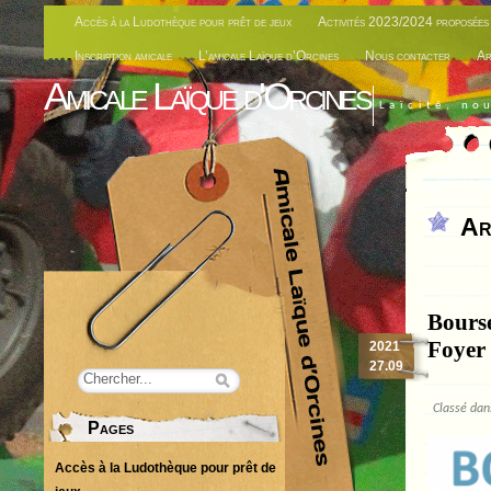
Accès à la Ludothèque pour prêt de jeux
Activités 2023/2024 proposées 
Inscription amicale
L’amicale Laïque d’Orcines
Nous contacter
Ar
Amicale Laïque d'Orcines
Laïcité, no
Ar
Bours
Foyer
2021
27.09
Classé da
Pages
Accès à la Ludothèque pour prêt de