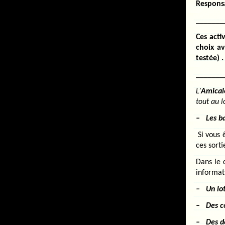
Respons
_______
Ces acti
choix av
testée) .
_______
L’
Amical
tout au l
– Les
b
Si vous 
ces sorti
Dans le 
informat
– Un lo
– Des c
– Des d