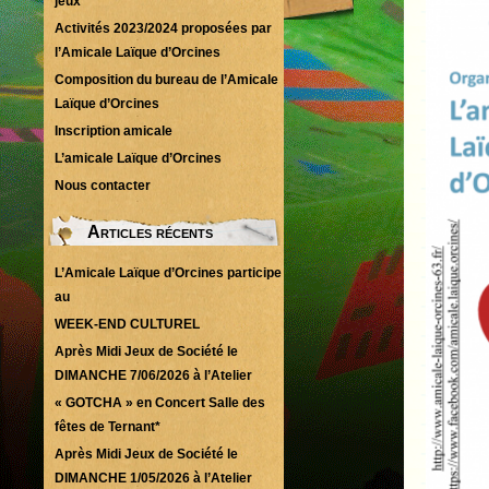
jeux
Activités 2023/2024 proposées par
l’Amicale Laïque d’Orcines
Composition du bureau de l’Amicale
Laïque d’Orcines
Inscription amicale
L’amicale Laïque d’Orcines
Nous contacter
Articles récents
L’Amicale Laïque d’Orcines participe
au
WEEK-END CULTUREL
Après Midi Jeux de Société le
DIMANCHE 7/06/2026 à l’Atelier
« GOTCHA » en Concert Salle des
fêtes de Ternant*
Après Midi Jeux de Société le
DIMANCHE 1/05/2026 à l’Atelier