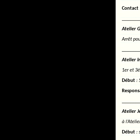
Contact
_______
Atelier 
Arrêt po
_______
Atelier 
1er et 3
Début
:
Respons
_______
Atelier J
à l’Ateli
Début
: 