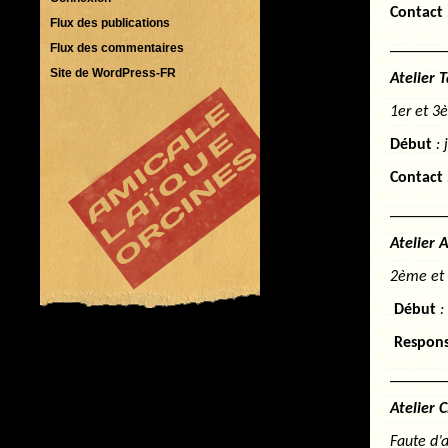
Contact
Flux des publications
_______
Flux des commentaires
Site de WordPress-FR
Atelier T
1er et 3
Début
: 
Contact
_______
Atelier A
2ème et 
Début
:
Respon
_______
Atelier C
Faute d’a