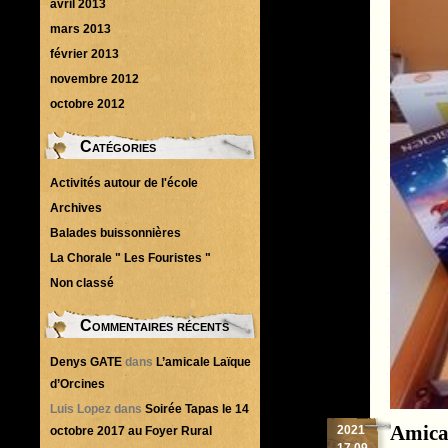
avril 2013
mars 2013
février 2013
novembre 2012
octobre 2012
Catégories
Activités autour de l'école
Archives
Balades buissonnières
La Chorale " Les Fouristes "
Non classé
Commentaires récents
Denys GATE
dans
L’amicale Laïque
d’Orcines
Luis Lopez
dans
Soirée Tapas le 14
Amica
2021
octobre 2017 au Foyer Rural
17.09