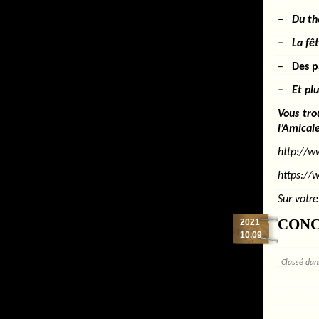
– Du th
– La fêt
–
Des p
– Et plu
Vous tro
l’Amical
http://w
https://
Sur votr
CONC
2021
10.09
Classé da