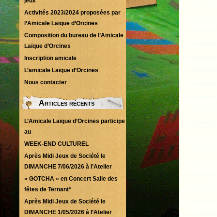
jeux
Activités 2023/2024 proposées par
l’Amicale Laïque d’Orcines
Composition du bureau de l’Amicale
Laïque d’Orcines
Inscription amicale
L’amicale Laïque d’Orcines
Nous contacter
Articles récents
L’Amicale Laïque d’Orcines participe
au
WEEK-END CULTUREL
Après Midi Jeux de Société le
DIMANCHE 7/06/2026 à l’Atelier
« GOTCHA » en Concert Salle des
fêtes de Ternant*
Après Midi Jeux de Société le
DIMANCHE 1/05/2026 à l’Atelier