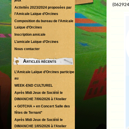
jeux
(062924
Activités 2023/2024 proposées par
l’Amicale Laïque d’Orcines
Composition du bureau de l’Amicale
Laïque d’Orcines
Inscription amicale
L’amicale Laïque d’Orcines
Nous contacter
Articles récents
L’Amicale Laïque d’Orcines participe
au
WEEK-END CULTUREL
Après Midi Jeux de Société le
DIMANCHE 7/06/2026 à l’Atelier
« GOTCHA » en Concert Salle des
fêtes de Ternant*
Après Midi Jeux de Société le
DIMANCHE 1/05/2026 à l’Atelier