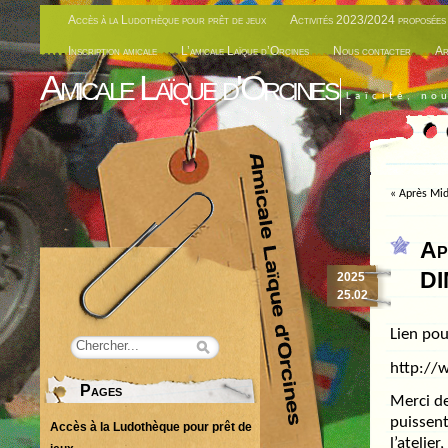
Accès à la Ludothèque pour prêt de jeux
Activités 2023/2024 proposées 
Inscription amicale
L’amicale Laïque d’Orcines
Nous contacter
Ar
Amicale Laïque d'Orcines
Laïcité, no
«
Après Mid
Ap
DI
2025
25.02
Lien pou
http://w
Pages
Merci de
puissent
Accès à la Ludothèque pour prêt de
l’atelie