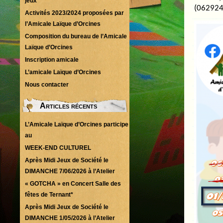
jeux
(062924
Activités 2023/2024 proposées par
l’Amicale Laïque d’Orcines
Composition du bureau de l’Amicale
Laïque d’Orcines
Inscription amicale
L’amicale Laïque d’Orcines
Nous contacter
Articles récents
L’Amicale Laïque d’Orcines participe
au
WEEK-END CULTUREL
Après Midi Jeux de Société le
DIMANCHE 7/06/2026 à l’Atelier
« GOTCHA » en Concert Salle des
fêtes de Ternant*
Après Midi Jeux de Société le
DIMANCHE 1/05/2026 à l’Atelier