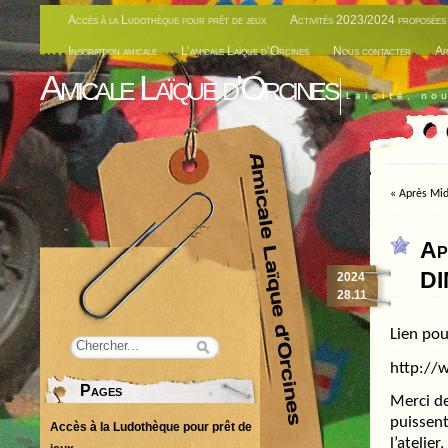
Accès à la Ludothèque pour prêt de jeux
Activités 2023/2024 proposées 
Inscription amicale
L’amicale Laïque d’Orcines
Nous contacter
Ar
Amicale Laïque d'Orcines
Laïcité, no
«
Après Mid
Ap
DI
2024
28.11
Lien pou
http://w
Pages
Merci de
puissent
Accès à la Ludothèque pour prêt de
l’atelie