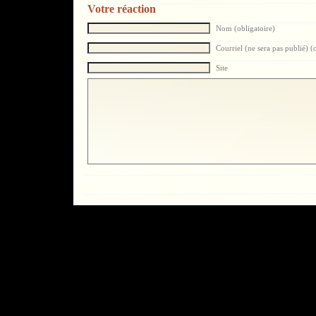
Votre réaction
Nom (obligatoire)
Courriel (ne sera pas publié) (
Site