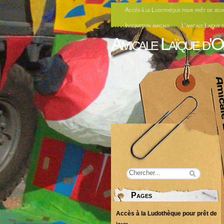
Accès à la Ludothèque pour prêt de jeux
Inscription amicale
L’amicale Laïque 
Amicale Laïque d'O
Pages
Accès à la Ludothèque pour prêt de