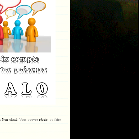
ns
Non classé
. Vous pouvez
réagir
, ou faire