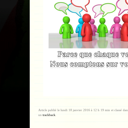
Article publié le lundi 18 janvier 2016 à 12 h 19 min et classé da
un
trackback
.