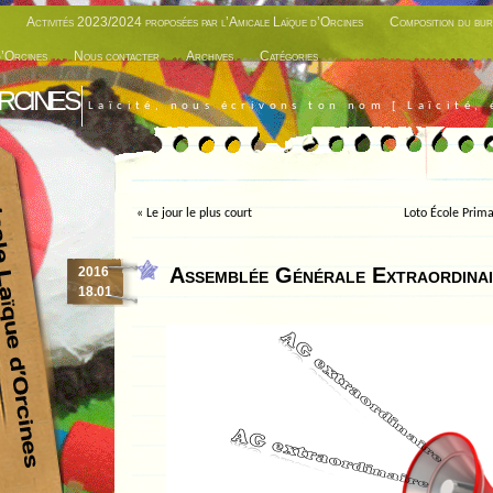
Activités 2023/2024 proposées par l’Amicale Laïque d’Orcines
Composition du bur
d’Orcines
Nous contacter
Archives
Catégories
rcines
Laïcité, nous écrivons ton nom [ Laïcité, 
«
Le jour le plus court
Loto École Prima
Assemblée Générale Extraordina
2016
18.01