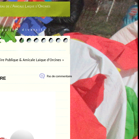
eau de l’Amicale Laïque d’Orcines
égalité, diversité ]
ire Publique & Amicale Laïque d’Orcines
»
ire
Pas de commentaire