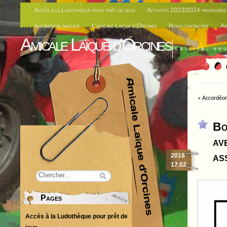
Accès à la Ludothèque pour prêt de jeux
Activités 2023/2024 proposées 
Inscription amicale
L’amicale Laïque d’Orcines
Nous contacter
Ar
Amicale Laïque d'Orcines
Laïcité, no
«
Accordéon
Bo
av
as
2018
17.02
Pages
Accès à la Ludothèque pour prêt de