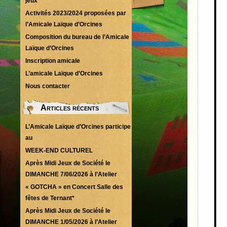
jeux
Activités 2023/2024 proposées par
l’Amicale Laïque d’Orcines
Composition du bureau de l’Amicale
Laïque d’Orcines
Inscription amicale
L’amicale Laïque d’Orcines
Nous contacter
Articles récents
L’Amicale Laïque d’Orcines participe
au
WEEK-END CULTUREL
Après Midi Jeux de Société le
DIMANCHE 7/06/2026 à l’Atelier
« GOTCHA » en Concert Salle des
fêtes de Ternant*
Après Midi Jeux de Société le
DIMANCHE 1/05/2026 à l’Atelier