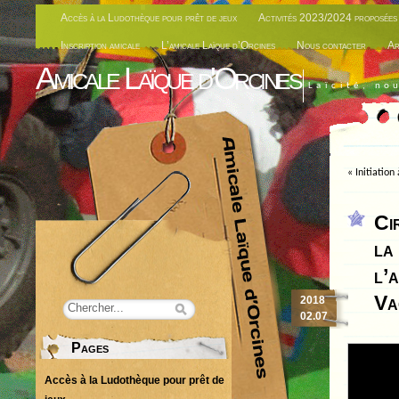
Accès à la Ludothèque pour prêt de jeux
Activités 2023/2024 proposées 
Inscription amicale
L’amicale Laïque d’Orcines
Nous contacter
Ar
Amicale Laïque d'Orcines
Laïcité, no
«
Initiatio
Ci
la
l’
Va
2018
02.07
Pages
Accès à la Ludothèque pour prêt de