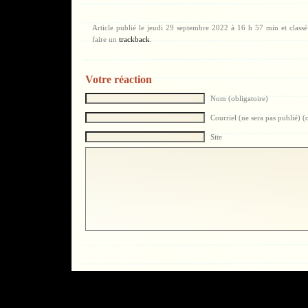
Article publié le jeudi 29 septembre 2022 à 16 h 57 min et class
faire un
trackback
.
Votre réaction
Nom (obligatoire)
Courriel (ne sera pas publié) (
Site