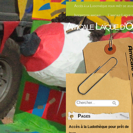
Accès à la Ludothèque pour prêt de jeux
Inscription amicale
L’amicale Laïque 
Amicale Laïque d'O
Pages
Accès à la Ludothèque pour prêt de