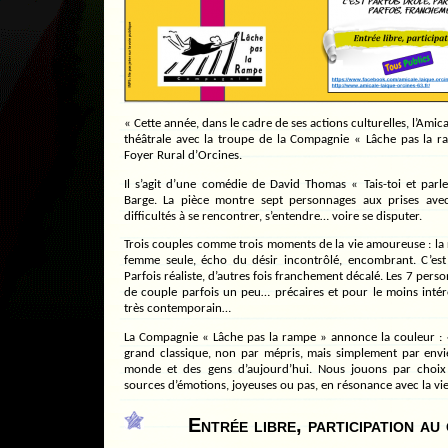
« Cette année, dans le cadre de ses actions culturelles, l’Ami
théâtrale avec la troupe de la Compagnie « Lâche pas la 
Foyer Rural d’Orcines.
Il s’agit d’une comédie de David Thomas « Tais-toi et parl
Barge. La pièce montre sept personnages aux prises avec 
difficultés à se rencontrer, s’entendre… voire se disputer.
Trois couples comme trois moments de la vie amoureuse : la re
femme seule, écho du désir incontrôlé, encombrant. C’est
Parfois réaliste, d’autres fois franchement décalé. Les 7 pers
de couple parfois un peu… précaires et pour le moins intére
très contemporain…
La Compagnie « Lâche pas la rampe » annonce la couleur : 
grand classique, non par mépris, mais simplement par envi
monde et des gens d’aujourd’hui. Nous jouons par choix 
sources d’émotions, joyeuses ou pas, en résonance avec la vie
Entrée libre, participation au