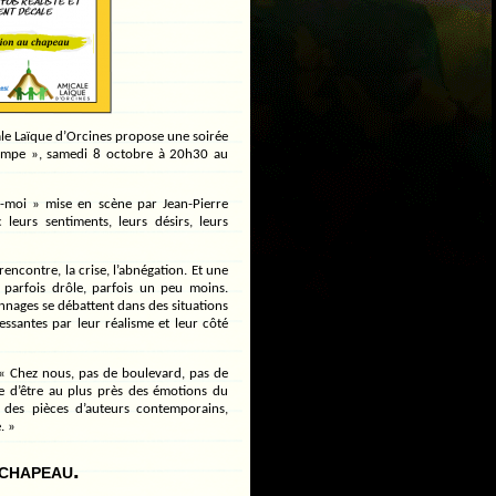
cale Laïque d’Orcines propose une soirée
rampe », samedi 8 octobre à 20h30 au
e-moi » mise en scène par Jean-Pierre
leurs sentiments, leurs désirs, leurs
ncontre, la crise, l’abnégation. Et une
 parfois drôle, parfois un peu moins.
onnages se débattent dans des situations
ssantes par leur réalisme et leur côté
« Chez nous, pas de boulevard, pas de
e d’être au plus près des émotions du
des pièces d’auteurs contemporains,
. »
 chapeau.