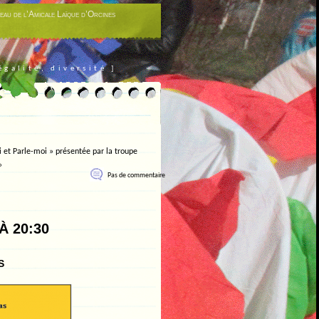
eau de l’Amicale Laïque d’Orcines
égalité, diversité ]
i et Parle-moi » présentée par la troupe
»
Pas de commentaire
À 20:30
s