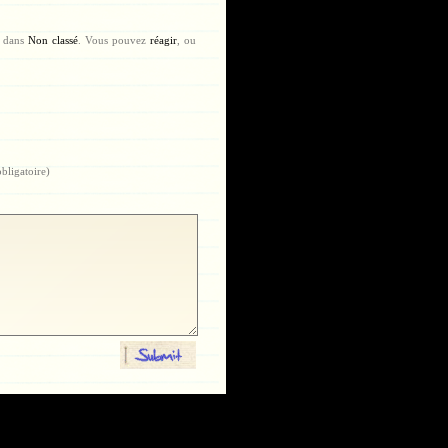
é dans
Non classé
. Vous pouvez
réagir
, ou
obligatoire)