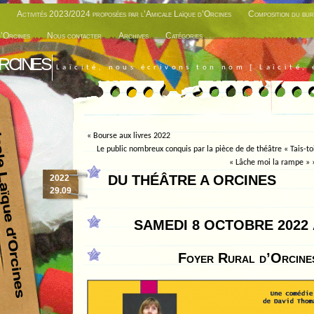
Activités 2023/2024 proposées par l’Amicale Laïque d’Orcines
Composition du bur
d’Orcines
Nous contacter
Archives
Catégories
rcines
Laïcité, nous écrivons ton nom [ Laïcité, 
«
Bourse aux livres 2022
Le public nombreux conquis par la pièce de de théâtre « Tais-to
« Lâche moi la rampe »
DU THÉÂTRE A ORCINES
2022
29.09
SAMEDI 8 OCTOBRE 2022 
Foyer Rural d’Orcine