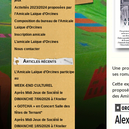
jeux
Activités 2023/2024 proposées par
l’Amicale Laïque d’Orcines
Composition du bureau de l’Amicale
Laïque d’Orcines
Inscription amicale
L’amicale Laïque d’Orcines
Nous contacter
Articles récents
Une pro
L’Amicale Laïque d’Orcines participe
ses roma
au
Cette ex
WEEK-END CULTUREL
proposée
Après Midi Jeux de Société le
des Amis
DIMANCHE 7/06/2026 à l’Atelier
« GOTCHA » en Concert Salle des
fêtes de Ternant*
Après Midi Jeux de Société le
DIMANCHE 1/05/2026 à l’Atelier