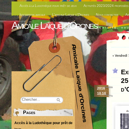
Accès à la Ludothèque pour prêt de jeux
Activités 2023/2024 proposées 
Inscription amicale
L’amicale Laïque d’Orcines
Nous contacter
Ar
Amicale Laïque d'Orcines
Laïcité, no
«
Vendredi 
Ex
25
d’
2016
10.10
Pages
Accès à la Ludothèque pour prêt de