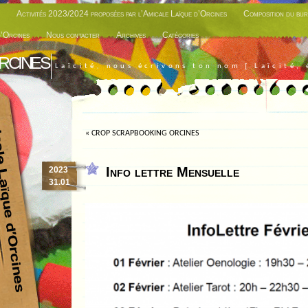
Activités 2023/2024 proposées par l’Amicale Laïque d’Orcines
Composition du bur
d’Orcines
Nous contacter
Archives
Catégories
rcines
Laïcité, nous écrivons ton nom [ Laïcité, 
«
CROP SCRAPBOOKING ORCINES
Info lettre Mensuelle
2023
31.01