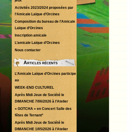
jeux
Activités 2023/2024 proposées par
l’Amicale Laïque d’Orcines
Composition du bureau de l’Amicale
Laïque d’Orcines
Inscription amicale
L’amicale Laïque d’Orcines
Nous contacter
Articles récents
L’Amicale Laïque d’Orcines participe
au
WEEK-END CULTUREL
Après Midi Jeux de Société le
DIMANCHE 7/06/2026 à l’Atelier
« GOTCHA » en Concert Salle des
fêtes de Ternant*
Après Midi Jeux de Société le
DIMANCHE 1/05/2026 à l’Atelier