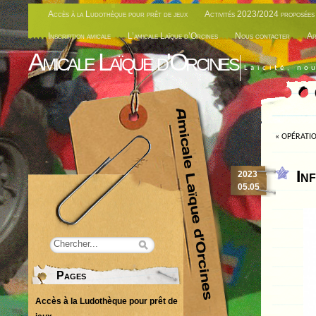
Accès à la Ludothèque pour prêt de jeux
Activités 2023/2024 proposées 
Inscription amicale
L’amicale Laïque d’Orcines
Nous contacter
Ar
Amicale Laïque d'Orcines
Laïcité, no
«
OPÉRATIO
In
2023
05.05
Pages
Accès à la Ludothèque pour prêt de