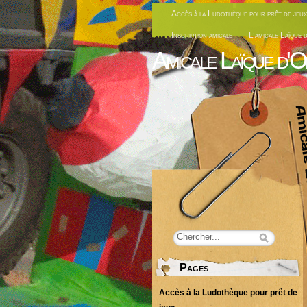
Accès à la Ludothèque pour prêt de jeux
Inscription amicale
L’amicale Laïque 
Amicale Laïque d'O
Pages
Accès à la Ludothèque pour prêt de