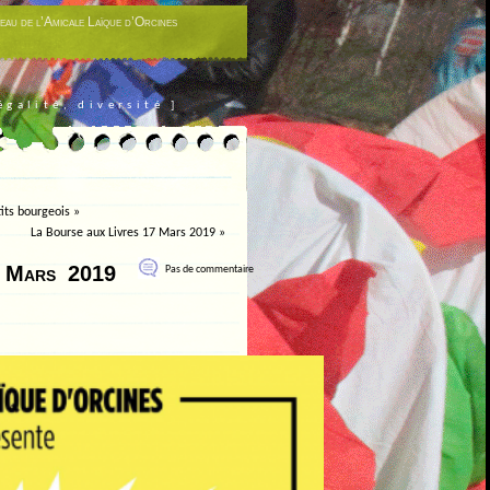
eau de l’Amicale Laïque d’Orcines
égalité, diversité ]
tits bourgeois »
La Bourse aux Livres 17 Mars 2019
»
 Mars 2019
Pas de commentaire