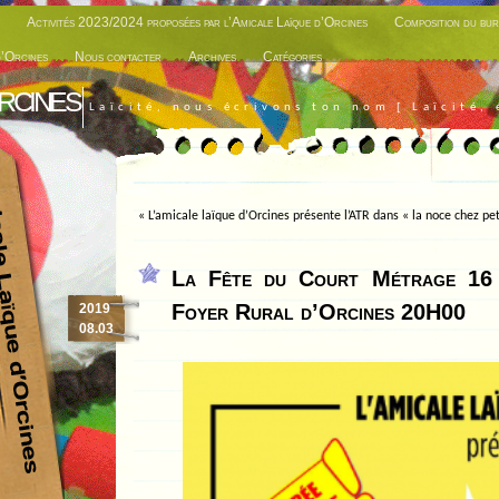
Activités 2023/2024 proposées par l’Amicale Laïque d’Orcines
Composition du bur
d’Orcines
Nous contacter
Archives
Catégories
rcines
Laïcité, nous écrivons ton nom [ Laïcité, 
«
L’amicale laïque d’Orcines présente l’ATR dans « la noce chez pe
La Fête du Court Métrage 16
Foyer Rural d’Orcines 20H00
2019
08.03