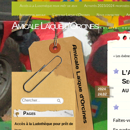
Accès à la Ludothèque pour prêt de jeux
Activités 2023/2024 proposées 
Inscription amicale
L’amicale Laïque d’Orcines
Nous contacter
Ar
Amicale Laïque d'Orcines
Laïcité, no
«
Les évène
L’
Se
au
2024
24.02
Pages
Faîtes-v
Accès à la Ludothèque pour prêt de