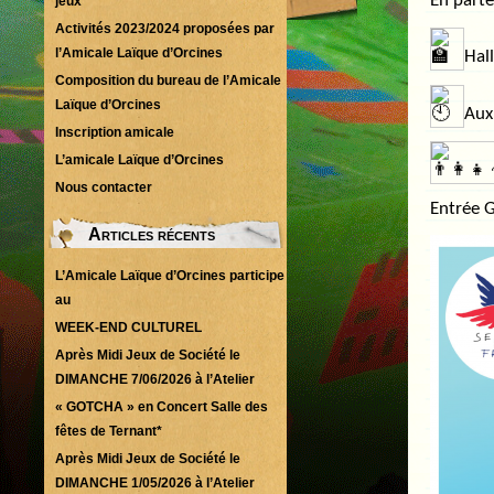
En
parte
jeux
Activités 2023/2024 proposées par
l’Amicale Laïque d’Orcines
Hall
Composition du bureau de l’Amicale
Laïque d’Orcines
Aux
Inscription amicale
L’amicale Laïque d’Orcines
Nous contacter
Entrée G
Articles récents
L’Amicale Laïque d’Orcines participe
au
WEEK-END CULTUREL
Après Midi Jeux de Société le
DIMANCHE 7/06/2026 à l’Atelier
« GOTCHA » en Concert Salle des
fêtes de Ternant*
Après Midi Jeux de Société le
DIMANCHE 1/05/2026 à l’Atelier