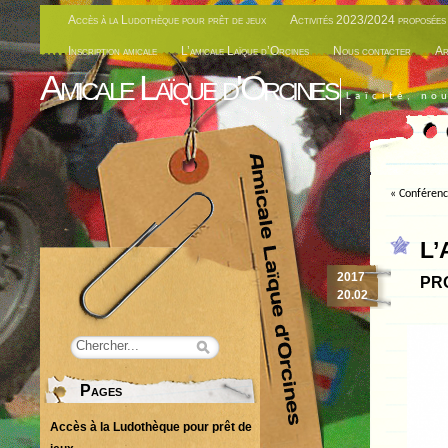
Accès à la Ludothèque pour prêt de jeux
Activités 2023/2024 proposées 
Inscription amicale
L’amicale Laïque d’Orcines
Nous contacter
Ar
Amicale Laïque d'Orcines
Laïcité, no
«
Conférence
L’
pr
2017
20.02
Pages
Accès à la Ludothèque pour prêt de