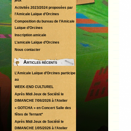
jeux
Activités 2023/2024 proposées par
l’Amicale Laïque d’Orcines
Composition du bureau de l’Amicale
Laïque d’Orcines
Inscription amicale
L’amicale Laïque d’Orcines
Nous contacter
Articles récents
L’Amicale Laïque d’Orcines participe
au
WEEK-END CULTUREL
Après Midi Jeux de Société le
DIMANCHE 7/06/2026 à l’Atelier
« GOTCHA » en Concert Salle des
fêtes de Ternant*
Après Midi Jeux de Société le
DIMANCHE 1/05/2026 à l’Atelier