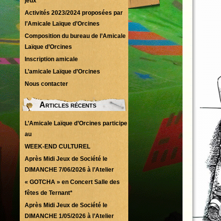
jeux
Activités 2023/2024 proposées par
l’Amicale Laïque d’Orcines
Composition du bureau de l’Amicale
Laïque d’Orcines
Inscription amicale
L’amicale Laïque d’Orcines
Nous contacter
Articles récents
L’Amicale Laïque d’Orcines participe
au
WEEK-END CULTUREL
Après Midi Jeux de Société le
DIMANCHE 7/06/2026 à l’Atelier
« GOTCHA » en Concert Salle des
fêtes de Ternant*
Après Midi Jeux de Société le
DIMANCHE 1/05/2026 à l’Atelier