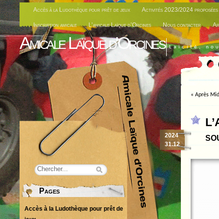
Accès à la Ludothèque pour prêt de jeux
Activités 2023/2024 proposées 
Inscription amicale
L’amicale Laïque d’Orcines
Nous contacter
Ar
Amicale Laïque d'Orcines
Laïcité, no
«
Après Mid
L’
so
2024
31.12
Pages
Accès à la Ludothèque pour prêt de