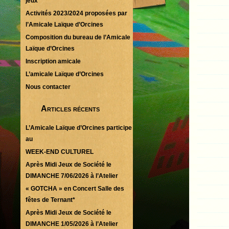
jeux
Activités 2023/2024 proposées par
l’Amicale Laïque d’Orcines
Composition du bureau de l’Amicale
Laïque d’Orcines
Inscription amicale
L’amicale Laïque d’Orcines
Nous contacter
Articles récents
L’Amicale Laïque d’Orcines participe
au
WEEK-END CULTUREL
Après Midi Jeux de Société le
DIMANCHE 7/06/2026 à l’Atelier
« GOTCHA » en Concert Salle des
fêtes de Ternant*
Après Midi Jeux de Société le
DIMANCHE 1/05/2026 à l’Atelier