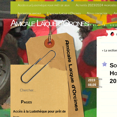
Accès à la Ludothèque pour prêt de jeux
Activités 2023/2024 proposées 
Inscription amicale
L’amicale Laïque d’Orcines
Nous contacter
Ar
Amicale Laïque d'Orcines
Laïcité, no
«
La sectio
So
Ho
20
2019
08.09
Pages
Accès à la Ludothèque pour prêt de