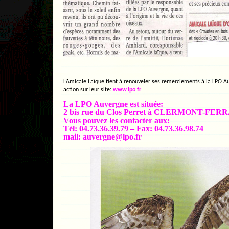
L’Amicale Laïque tient à renouveler ses remerciements à la LPO Au
action sur leur site:
www.lpo.fr
La LPO Auvergne est située:
2 bis rue du Clos Perret à CLERMONT-FE
Vous pouvez les contacter aux:
Tél: 04.73.36.39.79 – Fax: 04.73.36.98.74
mail: auvergne@lpo.fr