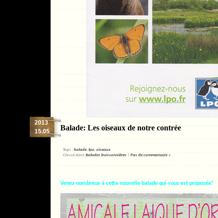
2013
Balade: Les oiseaux de notre contrée
15.05
Tags :
balade
,
lpo
,
oiseaux
Classé dans
Balades buissonnières
|
Pas de commentaire »
Venez nombreux à cette nouvelle balade qui vous est proposée!