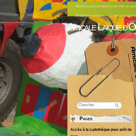
Accès à la Ludothèque pour prêt de jeux
Inscription amicale
L’amicale Laïque 
Amicale Laïque d'O
Pages
Accès à la Ludothèque pour prêt de