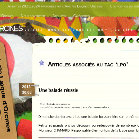
Activités 2023/2024 proposées par l’Amicale Laïque d’Orcines
Composition du bur
d’Orcines
Nous contacter
Archives
Catégories
rcines
Laïcité, nous écrivons ton nom [ Laïcité, 
Articles associés au tag ‘lpo’
2013
Une balade réussie
30.05
Tags :
balade
,
lpo
,
oiseaux
Classé dans
Balades buissonnières
|
Pas de commentaire »
Dimanche dernier avait lieu une balade buissonnière sur le thème
Petits et grands ont pu découvrir ou redécouvrir de nombreux o
Monsieur CHAMARD, Responsable Clermontois de la Ligue pour la 