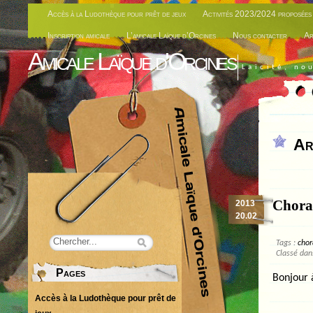
Accès à la Ludothèque pour prêt de jeux
Activités 2023/2024 proposées 
Inscription amicale
L’amicale Laïque d’Orcines
Nous contacter
Ar
Amicale Laïque d'Orcines
Laïcité, no
Ar
Choral
2013
20.02
Tags :
chor
Classé da
Pages
Bonjour 
Accès à la Ludothèque pour prêt de