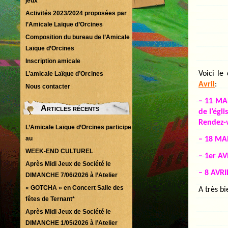
jeux
Activités 2023/2024 proposées par
l’Amicale Laïque d’Orcines
Composition du bureau de l’Amicale
Laïque d’Orcines
Inscription amicale
Voici le
L’amicale Laïque d’Orcines
Avril
:
Nous contacter
– 11 MAR
Articles récents
de l’églis
Rendez-v
L’Amicale Laïque d’Orcines participe
au
– 18 MAR
WEEK-END CULTUREL
– 1er AV
Après Midi Jeux de Société le
– 8 AVRI
DIMANCHE 7/06/2026 à l’Atelier
« GOTCHA » en Concert Salle des
A très bi
fêtes de Ternant*
Après Midi Jeux de Société le
DIMANCHE 1/05/2026 à l’Atelier