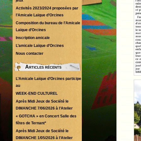
jeux
Activités 2023/2024 proposées par
l’Amicale Laïque d’Orcines
Composition du bureau de l’Amicale
Laïque d’Orcines
Inscription amicale
L’amicale Laïque d’Orcines
Nous contacter
Articles récents
L’Amicale Laïque d’Orcines participe
au
WEEK-END CULTUREL
Après Midi Jeux de Société le
DIMANCHE 7/06/2026 à l’Atelier
« GOTCHA » en Concert Salle des
fêtes de Ternant*
Après Midi Jeux de Société le
DIMANCHE 1/05/2026 à l’Atelier