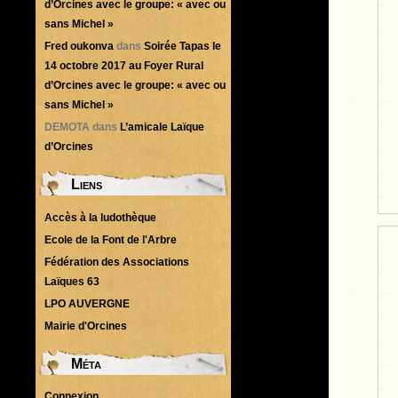
d’Orcines avec le groupe: « avec ou
sans Michel »
Fred oukonva
dans
Soirée Tapas le
14 octobre 2017 au Foyer Rural
d’Orcines avec le groupe: « avec ou
sans Michel »
DEMOTA
dans
L’amicale Laïque
d’Orcines
Liens
Accès à la ludothèque
Ecole de la Font de l'Arbre
Fédération des Associations
Laïques 63
LPO AUVERGNE
Mairie d'Orcines
Méta
Connexion