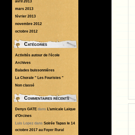
avril 2013
mars 2013
février 2013
novembre 2012
octobre 2012
Catégories
Activités autour de l'école
Archives
Balades buissonnières
La Chorale " Les Fouristes "
Non classé
Commentaires récents
Denys GATE
dans
L’amicale Laïque
d’Orcines
Luis Lopez
dans
Soirée Tapas le 14
octobre 2017 au Foyer Rural