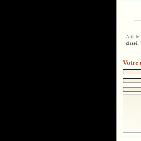
Article
classé
.
Votre 