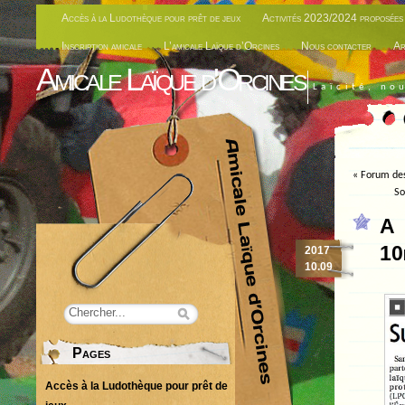
Accès à la Ludothèque pour prêt de jeux
Activités 2023/2024 proposées 
Inscription amicale
L’amicale Laïque d’Orcines
Nous contacter
Ar
Amicale Laïque d'Orcines
Laïcité, no
«
Forum des
So
A 
10
2017
10.09
Pages
Accès à la Ludothèque pour prêt de