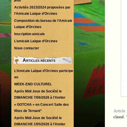
jeux
Activités 2023/2024 proposées par
l’Amicale Laïque d’Orcines
Composition du bureau de l’Amicale
Laïque d’Orcines
Inscription amicale
L’amicale Laïque d’Orcines
Nous contacter
Articles récents
L’Amicale Laïque d’Orcines participe
au
WEEK-END CULTUREL
Après Midi Jeux de Société le
DIMANCHE 7/06/2026 à l’Atelier
« GOTCHA » en Concert Salle des
Article
fêtes de Ternant*
classé
.
Après Midi Jeux de Société le
DIMANCHE 1/05/2026 à l’Atelier