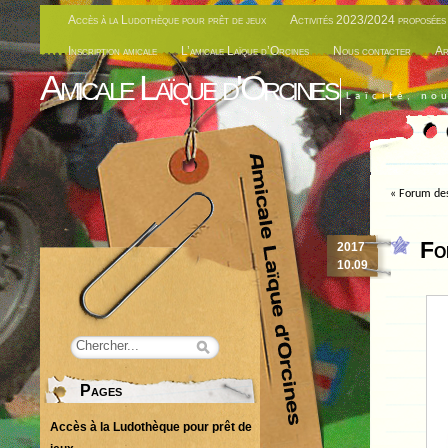
Accès à la Ludothèque pour prêt de jeux
Activités 2023/2024 proposées 
Inscription amicale
L’amicale Laïque d’Orcines
Nous contacter
Ar
Amicale Laïque d'Orcines
Laïcité, no
«
Forum des
Fo
2017
10.09
Pages
Accès à la Ludothèque pour prêt de