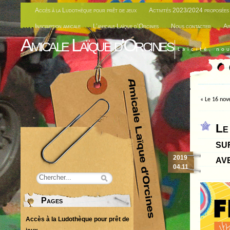
Accès à la Ludothèque pour prêt de jeux
Activités 2023/2024 proposées 
Inscription amicale
L’amicale Laïque d’Orcines
Nous contacter
Ar
Amicale Laïque d'Orcines
Laïcité, no
«
Le 16 nov
Le
su
av
2019
04.11
Pages
Accès à la Ludothèque pour prêt de