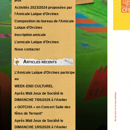
jeux
Activités 2023/2024 proposées par
l’Amicale Laïque d’Orcines
Composition du bureau de l’Amicale
Laïque d’Orcines
Inscription amicale
L’amicale Laïque d’Orcines
Nous contacter
Articles récents
L’Amicale Laïque d’Orcines participe
au
WEEK-END CULTUREL
Après Midi Jeux de Société le
DIMANCHE 7/06/2026 à l’Atelier
« GOTCHA » en Concert Salle des
fêtes de Ternant*
Après Midi Jeux de Société le
DIMANCHE 1/05/2026 à l’Atelier